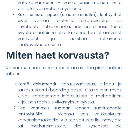
vakiokorvaukseen – vaikka ensimmäinen lento
olisi ollut vain vähän myöhässä.
Kaksi erillistä lippua (omatoimimatka):
lentoyhtiöt
eivät vastaa toistensa aikatauluista. Jos
myöhästyt jatkolennolta, riski on omasi. Tästä
syystä omatoimimatkoilla kannattaa jättää väljät
vaihtoajat ja huolehtia kattavasta
matkavakuutuksesta.
Miten haet korvausta?
Korvauksen hakeminen kannattaa aloittaa pian matkan
jälkeen:
Kerää dokumentit:
varausvahvistus, e-lippu ja
tarkastuskortti (boarding pass). Ota talteen myös
kuvat lentoaseman infotauluista ja mahdollinen
kirjallinen todistus viivästyksen syystä.
Tee vaatimus suoraan lennon suorittaneelle
lentoyhtiölle
– yleensä sen verkkosivujen
korvauslomakkeella. Älä tee valitusta lipunmyyjälle
tai matkatoimistolle, ellei kyseessä ole