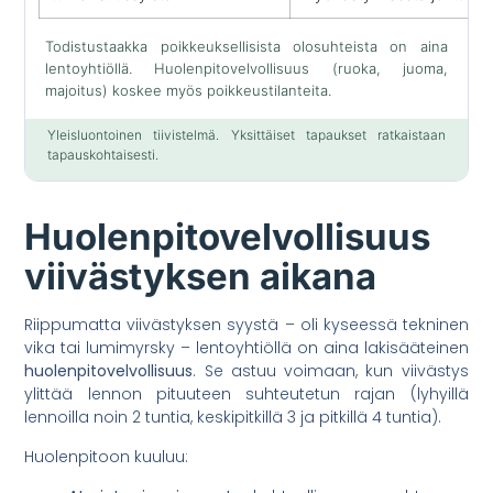
Todistustaakka poikkeuksellisista olosuhteista on aina
lentoyhtiöllä. Huolenpitovelvollisuus (ruoka, juoma,
majoitus) koskee myös poikkeustilanteita.
Yleisluontoinen tiivistelmä. Yksittäiset tapaukset ratkaistaan
tapauskohtaisesti.
Huolenpitovelvollisuus
viivästyksen aikana
Riippumatta viivästyksen syystä – oli kyseessä tekninen
vika tai lumimyrsky – lentoyhtiöllä on aina lakisääteinen
huolenpitovelvollisuus
. Se astuu voimaan, kun viivästys
ylittää lennon pituuteen suhteutetun rajan (lyhyillä
lennoilla noin 2 tuntia, keskipitkillä 3 ja pitkillä 4 tuntia).
Huolenpitoon kuuluu: