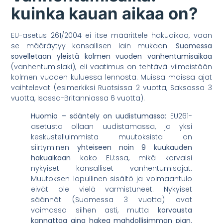
kuinka kauan aikaa on?
EU-asetus 261/2004 ei itse määrittele hakuaikaa, vaan
se määräytyy kansallisen lain mukaan.
Suomessa
sovelletaan yleistä kolmen vuoden vanhentumisaikaa
(vanhentumislaki), eli vaatimus on tehtävä viimeistään
kolmen vuoden kuluessa lennosta. Muissa maissa ajat
vaihtelevat (esimerkiksi Ruotsissa 2 vuotta, Saksassa 3
vuotta, Isossa-Britanniassa 6 vuotta).
Huomio – sääntely on uudistumassa:
EU261-
asetusta ollaan uudistamassa, ja yksi
keskustelluimmista muutoksista on
siirtyminen
yhteiseen noin 9 kuukauden
hakuaikaan
koko EU:ssa, mikä korvaisi
nykyiset kansalliset vanhentumisajat.
Muutoksen lopullinen sisältö ja voimaantulo
eivät ole vielä varmistuneet. Nykyiset
säännöt (Suomessa 3 vuotta) ovat
voimassa siihen asti, mutta
korvausta
kannattaa aina hakea mahdollisimman pian
.