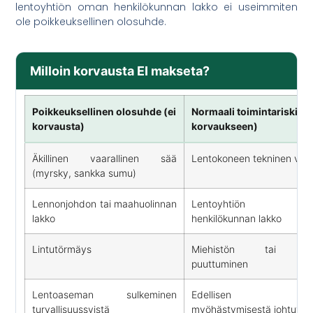
lentoyhtiön oman henkilökunnan lakko ei useimmiten
ole poikkeuksellinen olosuhde.
Milloin korvausta EI makseta?
Poikkeuksellinen olosuhde (ei
Normaali toimintariski (o
korvausta)
korvaukseen)
Äkillinen vaarallinen sää
Lentokoneen tekninen vika
(myrsky, sankka sumu)
Lennonjohdon tai maahuolinnan
Lentoyhtiön o
lakko
henkilökunnan lakko
Lintutörmäys
Miehistön tai ko
puuttuminen
Lentoaseman sulkeminen
Edellisen len
turvallisuussyistä
myöhästymisestä johtuva v