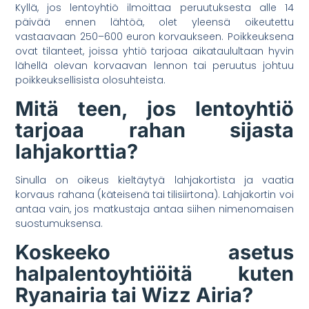
Kyllä, jos lentoyhtiö ilmoittaa peruutuksesta alle 14
päivää ennen lähtöä, olet yleensä oikeutettu
vastaavaan 250–600 euron korvaukseen. Poikkeuksena
ovat tilanteet, joissa yhtiö tarjoaa aikataulultaan hyvin
lähellä olevan korvaavan lennon tai peruutus johtuu
poikkeuksellisista olosuhteista.
Mitä teen, jos lentoyhtiö
tarjoaa rahan sijasta
lahjakorttia?
Sinulla on oikeus kieltäytyä lahjakortista ja vaatia
korvaus rahana (käteisenä tai tilisiirtona). Lahjakortin voi
antaa vain, jos matkustaja antaa siihen nimenomaisen
suostumuksensa.
Koskeeko asetus
halpalentoyhtiöitä kuten
Ryanairia tai Wizz Airia?