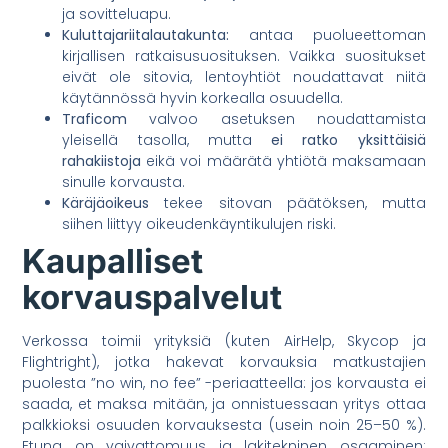
ja sovitteluapu.
Kuluttajariitalautakunta:
antaa puolueettoman
kirjallisen ratkaisusuosituksen. Vaikka suositukset
eivät ole sitovia, lentoyhtiöt noudattavat niitä
käytännössä hyvin korkealla osuudella.
Traficom
valvoo asetuksen noudattamista
yleisellä tasolla, mutta
ei ratko yksittäisiä
rahakiistoja
eikä voi määrätä yhtiötä maksamaan
sinulle korvausta.
Käräjäoikeus
tekee sitovan päätöksen, mutta
siihen liittyy oikeudenkäyntikulujen riski.
Kaupalliset
korvauspalvelut
Verkossa toimii yrityksiä (kuten AirHelp, Skycop ja
Flightright), jotka hakevat korvauksia matkustajien
puolesta ”no win, no fee” -periaatteella: jos korvausta ei
saada, et maksa mitään, ja onnistuessaan yritys ottaa
palkkioksi osuuden korvauksesta (usein noin 25–50 %).
Etuna on vaivattomuus ja lakitekninen osaaminen;