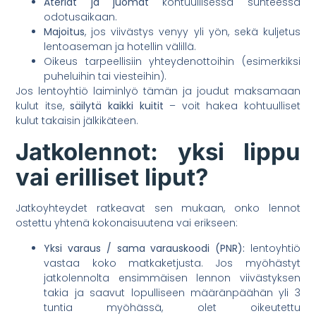
Ateriat ja juomat
kohtuullisessa suhteessa
odotusaikaan.
Majoitus
, jos viivästys venyy yli yön, sekä kuljetus
lentoaseman ja hotellin välillä.
Oikeus tarpeellisiin yhteydenottoihin (esimerkiksi
puheluihin tai viesteihin).
Jos lentoyhtiö laiminlyö tämän ja joudut maksamaan
kulut itse,
säilytä kaikki kuitit
– voit hakea kohtuulliset
kulut takaisin jälkikäteen.
Jatkolennot: yksi lippu
vai erilliset liput?
Jatkoyhteydet ratkeavat sen mukaan, onko lennot
ostettu yhtenä kokonaisuutena vai erikseen:
Yksi varaus / sama varauskoodi (PNR):
lentoyhtiö
vastaa koko matkaketjusta. Jos myöhästyt
jatkolennolta ensimmäisen lennon viivästyksen
takia ja saavut lopulliseen määränpäähän yli 3
tuntia myöhässä, olet oikeutettu