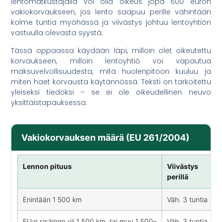
lentomatkustajalla voi olla oikeus jopa 600 euron
vakiokorvaukseen, jos lento saapuu perille vähintään
kolme tuntia myöhässä ja viivästys johtuu lentoyhtiön
vastuulla olevasta syystä.
Tässä oppaassa käydään läpi, milloin olet oikeutettu
korvaukseen, milloin lentoyhtiö voi vapautua
maksuvelvollisuudesta, mitä huolenpitoon kuuluu ja
miten haet korvausta käytännössä. Teksti on tarkoitettu
yleiseksi tiedoksi – se ei ole oikeudellinen neuvo
yksittäistapauksessa.
Vakiokorvauksen määrä (EU 261/2004)
Lennon pituus
Viivästys
perillä
Enintään 1 500 km
Väh. 3 tuntia
EU:n sisäinen yli 1 500 km, tai muu 1 500–
Väh. 3 tuntia