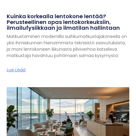
Kuinka korkealla lentokone lentää?
Perusteellinen opas lentokorkeuksiin,
ilmailufysiikkaan ja ilmatilan hallintaan
Matkustaminen modernilla suihkumatkustajakoneella on
yksi ihmiskunnan hienoimmista teknisistä saavutuksista,
ja moni lentokoneen ikkunasta pilviverhoa katseleva
matkustaja havahtuu pohtimaan samaa kysymystä:
Lue Lisää