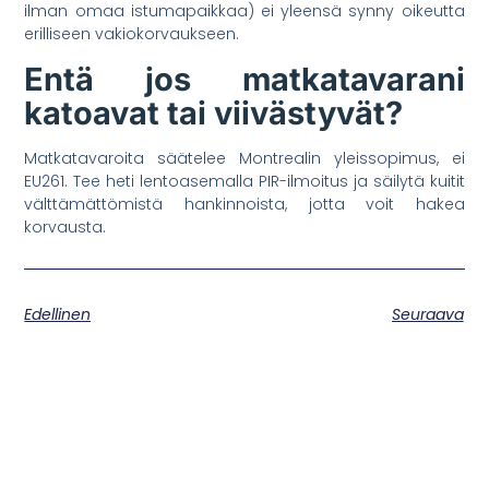
ilman omaa istumapaikkaa) ei yleensä synny oikeutta
erilliseen vakiokorvaukseen.
Entä jos matkatavarani
katoavat tai viivästyvät?
Matkatavaroita säätelee Montrealin yleissopimus, ei
EU261. Tee heti lentoasemalla PIR-ilmoitus ja säilytä kuitit
välttämättömistä hankinnoista, jotta voit hakea
korvausta.
Edellinen
Seuraava