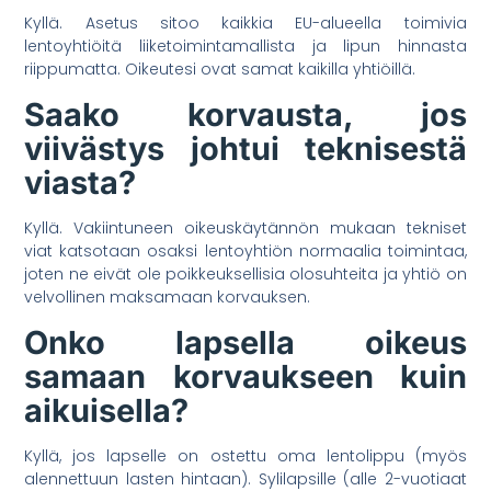
Kyllä. Asetus sitoo kaikkia EU-alueella toimivia
lentoyhtiöitä liiketoimintamallista ja lipun hinnasta
riippumatta. Oikeutesi ovat samat kaikilla yhtiöillä.
Saako korvausta, jos
viivästys johtui teknisestä
viasta?
Kyllä. Vakiintuneen oikeuskäytännön mukaan tekniset
viat katsotaan osaksi lentoyhtiön normaalia toimintaa,
joten ne eivät ole poikkeuksellisia olosuhteita ja yhtiö on
velvollinen maksamaan korvauksen.
Onko lapsella oikeus
samaan korvaukseen kuin
aikuisella?
Kyllä, jos lapselle on ostettu oma lentolippu (myös
alennettuun lasten hintaan). Sylilapsille (alle 2-vuotiaat