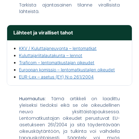
Tarkista ajantasainen tilanne virallisista
lähteistä.
Lähteet ja viralliset tahot
KKV / Kuluttajaneuvonta – lentomatkat
Kuluttajariitalautakunta – lennot
Traficom – lentomatkustajan oikeudet
Euroopan komissio – lentomatkustajien oikeudet
EUR-Lex – asetus (EY) N:o 261/2004
Huomautus:
Tämä artikkeli on laadittu
yleiseksi tiedoksi eikä se ole oikeudellinen
neuvo yksittäistapauksessa.
Lentomatkustajan oikeudet perustuvat EU-
asetukseen 261/2004 ja sitä täydentävään
oikeuskäytäntöön, ja tulkinta voi vaihdella
tapauskohtaisesti. Sääntely voi myös