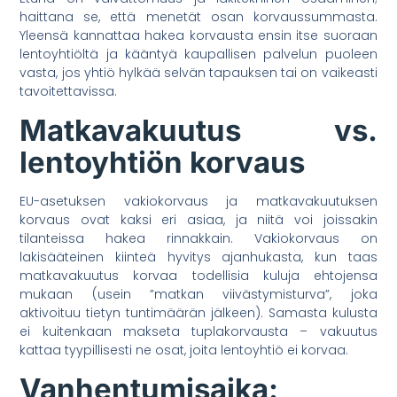
haittana se, että menetät osan korvaussummasta.
Yleensä kannattaa hakea korvausta ensin itse suoraan
lentoyhtiöltä ja kääntyä kaupallisen palvelun puoleen
vasta, jos yhtiö hylkää selvän tapauksen tai on vaikeasti
tavoitettavissa.
Matkavakuutus vs.
lentoyhtiön korvaus
EU-asetuksen vakiokorvaus ja matkavakuutuksen
korvaus ovat kaksi eri asiaa, ja niitä voi joissakin
tilanteissa hakea rinnakkain. Vakiokorvaus on
lakisääteinen kiinteä hyvitys ajanhukasta, kun taas
matkavakuutus korvaa todellisia kuluja ehtojensa
mukaan (usein ”matkan viivästymisturva”, joka
aktivoituu tietyn tuntimäärän jälkeen). Samasta kulusta
ei kuitenkaan makseta tuplakorvausta – vakuutus
kattaa tyypillisesti ne osat, joita lentoyhtiö ei korvaa.
Vanhentumisaika: