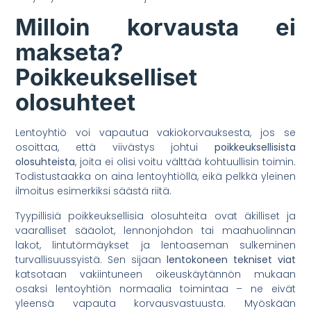
Milloin korvausta ei
makseta?
Poikkeukselliset
olosuhteet
Lentoyhtiö voi vapautua vakiokorvauksesta, jos se
osoittaa, että viivästys johtui
poikkeuksellisista
olosuhteista
, joita ei olisi voitu välttää kohtuullisin toimin.
Todistustaakka on aina lentoyhtiöllä, eikä pelkkä yleinen
ilmoitus esimerkiksi säästä riitä.
Tyypillisiä poikkeuksellisia olosuhteita ovat äkilliset ja
vaaralliset sääolot, lennonjohdon tai maahuolinnan
lakot, lintutörmäykset ja lentoaseman sulkeminen
turvallisuussyistä. Sen sijaan
lentokoneen tekniset viat
katsotaan vakiintuneen oikeuskäytännön mukaan
osaksi lentoyhtiön normaalia toimintaa – ne eivät
yleensä vapauta korvausvastuusta. Myöskään