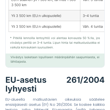
3 500 km
Yli 3 500 km (EU:n ulkopuolelle)
3–4 tuntia
Yli 3 500 km (EU:n ulkopuolelle)
Väh. 4 tuntia
* Pitkillä lennoilla lentoyhtiö voi alentaa korvausta 50 %:lla, jos
viivästys perillä on 3–4 tuntia. Lipun hinta tai matkustusluokka ei
vaikuta korvauksen suuruuteen.
Viivästys lasketaan lopulliseen määränpäähän saapumisesta, ei
lähtöajasta.
EU-asetus 261/2004
lyhyesti
EU-alueella matkustavien oikeuksia säätelee
ensisijaisesti asetus (EY) N:o 261/2004. Se koskee kaikkia
lentoja, jotka lähtevät EU-maasta (millä tahansa