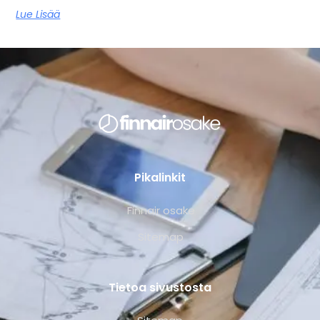
Lue Lisää
Pikalinkit
Finnair osake
Sitemap
Tietoa sivustosta