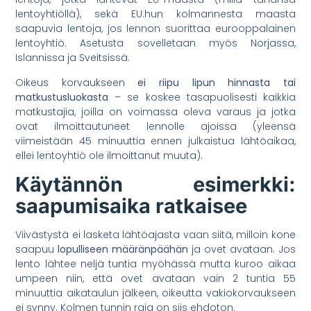
lentoyhtiöllä), sekä EU:hun kolmannesta maasta
saapuvia lentoja, jos lennon suorittaa eurooppalainen
lentoyhtiö. Asetusta sovelletaan myös Norjassa,
Islannissa ja Sveitsissä.
Oikeus korvaukseen
ei riipu lipun hinnasta tai
matkustusluokasta
– se koskee tasapuolisesti kaikkia
matkustajia, joilla on voimassa oleva varaus ja jotka
ovat ilmoittautuneet lennolle ajoissa (yleensä
viimeistään 45 minuuttia ennen julkaistua lähtöaikaa,
ellei lentoyhtiö ole ilmoittanut muuta).
Käytännön esimerkki:
saapumisaika ratkaisee
Viivästystä ei lasketa lähtöajasta vaan siitä, milloin kone
saapuu
lopulliseen määränpäähän
ja ovet avataan. Jos
lento lähtee neljä tuntia myöhässä mutta kuroo aikaa
umpeen niin, että ovet avataan vain 2 tuntia 55
minuuttia aikataulun jälkeen, oikeutta vakiokorvaukseen
ei synny. Kolmen tunnin raja on siis ehdoton.