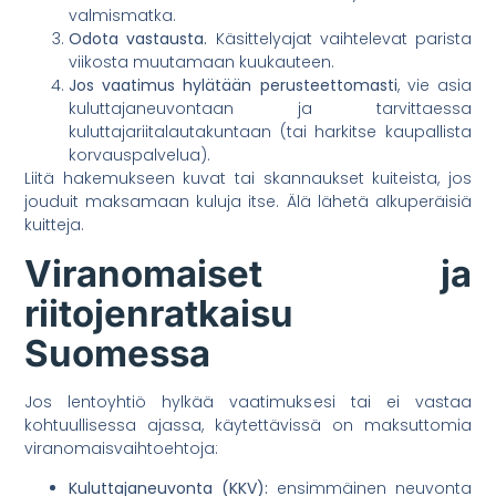
valmismatka.
Odota vastausta.
Käsittelyajat vaihtelevat parista
viikosta muutamaan kuukauteen.
Jos vaatimus hylätään perusteettomasti
, vie asia
kuluttajaneuvontaan ja tarvittaessa
kuluttajariitalautakuntaan (tai harkitse kaupallista
korvauspalvelua).
Liitä hakemukseen kuvat tai skannaukset kuiteista, jos
jouduit maksamaan kuluja itse. Älä lähetä alkuperäisiä
kuitteja.
Viranomaiset ja
riitojenratkaisu
Suomessa
Jos lentoyhtiö hylkää vaatimuksesi tai ei vastaa
kohtuullisessa ajassa, käytettävissä on maksuttomia
viranomaisvaihtoehtoja:
Kuluttajaneuvonta (KKV):
ensimmäinen neuvonta